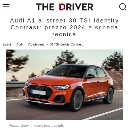
Audi A1 allstreet 30 TSI Identity
Contrast: prezzo 2024 e scheda
tecnica
Listini
>
Audi
>
A1 allstreet
>
30 TSI Identity Contrast
Prezzo chiavi in mano (esclusa ipt):