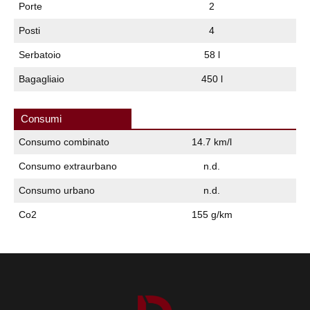
Porte
2
Posti
4
Serbatoio
58 l
Bagagliaio
450 l
Consumi
Consumo combinato
14.7 km/l
Consumo extraurbano
n.d.
Consumo urbano
n.d.
Co2
155 g/km