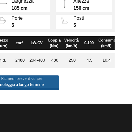
Larghezza
Altezza
185 cm
156 cm
Porte
Posti
5
5
ezzo
Coppia
Velocità
Consumo
3
cm
kW-CV
0-100
euro)
(Nm)
(km/h)
(km/l)
n.d.
2480
294-400
480
250
4,5
10,4
Richiedi preventivo per
noleggio a lungo termine