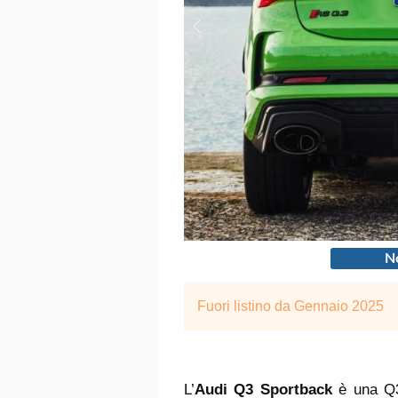
No
Fuori listino da Gennaio 2025
L’
Audi Q3 Sportback
è una Q3