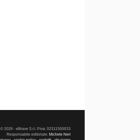
© 2026 - eBrave S.r.l. P.iva: 02311500033
Responsabile editoriale:
Michele Neri
privacy
-
cookie policy
-
contatti
-
chi siamo