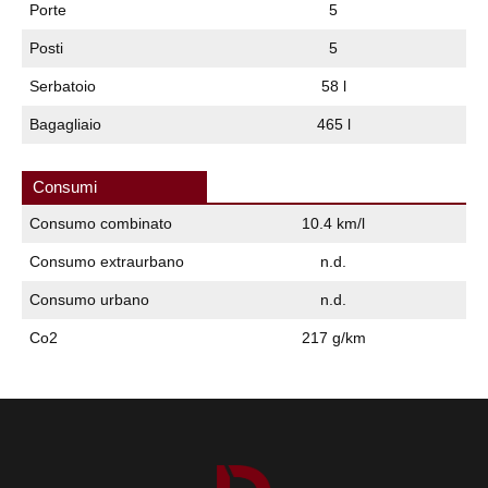
Porte
5
Posti
5
Serbatoio
58 l
Bagagliaio
465 l
Consumi
Consumo combinato
10.4 km/l
Consumo extraurbano
n.d.
Consumo urbano
n.d.
Co2
217 g/km