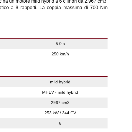
c ha un motore mild hybrid a 6 cilindri da 2.967 cm3,
atico a 8 rapporti. La coppia massima di 700 Nm
5.0 s
250 km/h
mild hybrid
MHEV - mild hybrid
2967 cm3
253 kW / 344 CV
6