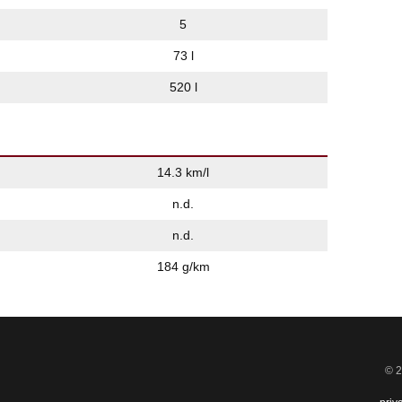
5
73 l
520 l
14.3 km/l
n.d.
n.d.
184 g/km
© 2