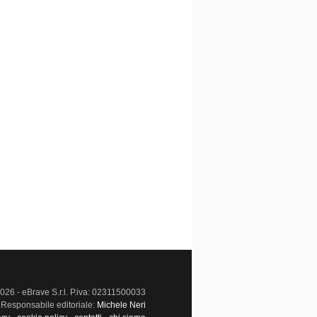
026 - eBrave S.r.l. P.iva: 02311500033
Responsabile editoriale:
Michele Neri