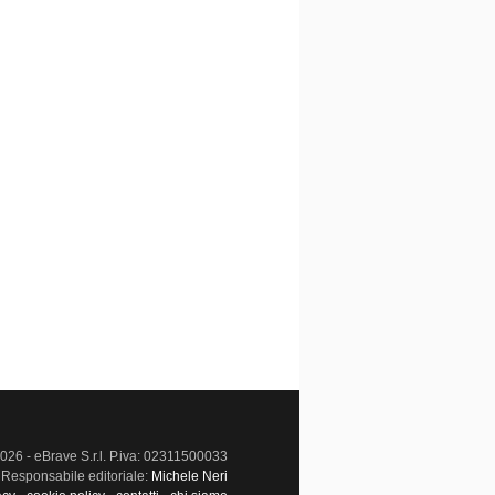
026 - eBrave S.r.l. P.iva: 02311500033
Responsabile editoriale:
Michele Neri