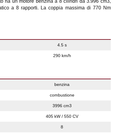
o ha un motore benzina a 8 cilindri da 3.996 cm3,
atico a 8 rapporti. La coppia massima di 770 Nm
4.5 s
290 km/h
benzina
combustione
3996 cm3
405 kW / 550 CV
8