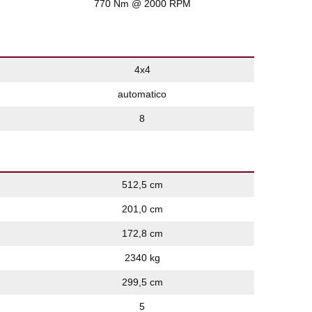
770 Nm @ 2000 RPM
4x4
automatico
8
512,5 cm
201,0 cm
172,8 cm
2340 kg
299,5 cm
5