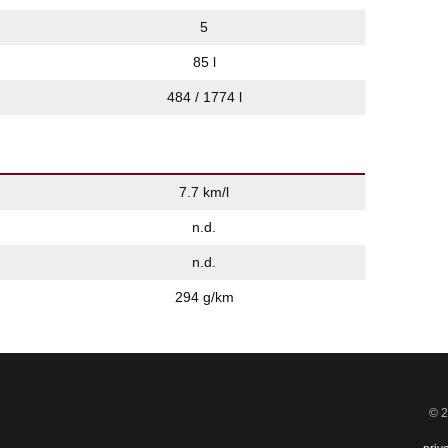
5
85 l
484 / 1774 l
7.7 km/l
n.d.
n.d.
294 g/km
© 2