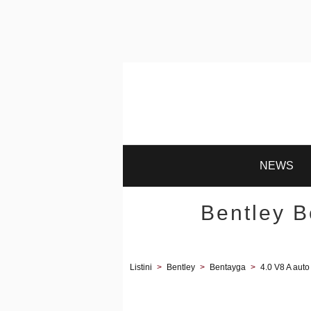
NEWS
Bentley B
Listini
>
Bentley
>
Bentayga
>
4.0 V8 A auto