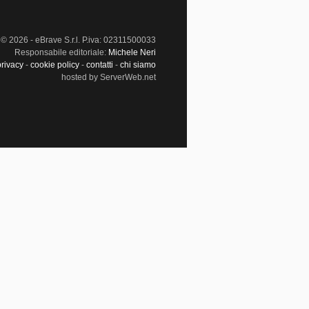
© 2026 - eBrave S.r.l. P.iva: 02311500033
Responsabile editoriale:
Michele Neri
privacy
-
cookie policy
-
contatti
-
chi siamo
hosted by ServerWeb.net