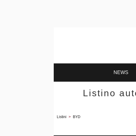
NEWS
Listino au
Listini
>
BYD