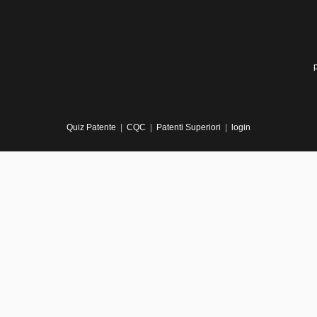
Quiz Patente
|
CQC
|
Patenti Superiori
|
login