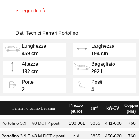
se molto angusti) e un abitacolo lussuoso e
> Leggi di più...
personalizzabile con ogni tipo di pelle,
materiale o colore.
Dati Tecnici Ferrari Portofino
Sotto il cofano anteriore c'è un
motore
V8
biturbo 3,9 litri da
600 CV
e 760 Nm di coppia,
Lunghezza
Larghezza
in grado di lanciare la Portofino da 0 a 100
459 cm
194 cm
km/h in 3,5 secondi.
Altezza
Bagagliaio
È un motore potente e ricco di coppia, ma che
132 cm
292 l
allunga con la progressione di un aspirato, con
Porte
Posti
una colonna sonora da vera Ferrari. Il cambio
2
4
invece è un doppia frizione a 7 rapporti.
Prezzo
Coppia
3
Ferrari Portofino Benzina
cm
kW-CV
(euro)
(Nm)
Portofino 3.9 T V8 DCT 4posti
198.061
3855
441-600
760
Portofino 3.9 T V8 M DCT 4posti
n.d.
3855
456-620
760