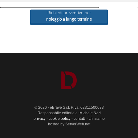
Richiedi preventivo per
noleggio a lungo termine
© 2026 - eBrave S.r.l. P.iva: 02311500033
Responsabile editoriale:
Michele Neri
privacy
-
cookie policy
-
contatti
-
chi siamo
hosted by ServerWeb.net