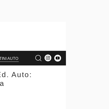
TINI AUTO
d. Auto:
ca