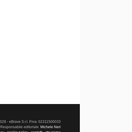
026 - eBrave S.r.l. P.iva: 02311500033
Responsabile editoriale:
Michele Neri