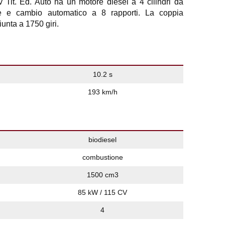
Tit. Ed. Auto ha un motore diesel a 4 cilindri da
re e cambio automatico a 8 rapporti. La coppia
nta a 1750 giri.
10.2 s
193 km/h
biodiesel
combustione
1500 cm3
85 kW / 115 CV
4