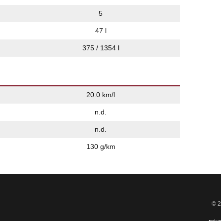
5
47 l
375 / 1354 l
20.0 km/l
n.d.
n.d.
130 g/km
© 2