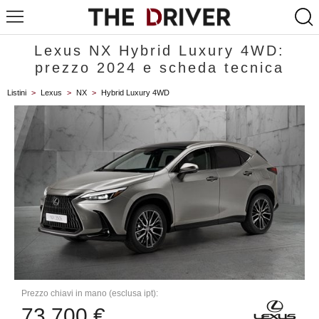
Lexus NX Hybrid Luxury 4WD:
prezzo 2024 e scheda tecnica
Listini
>
Lexus
>
NX
>
Hybrid Luxury 4WD
Prezzo chiavi in mano (esclusa ipt):
73.700 €