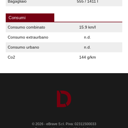
Bagagliaio
555 / 1411 l
Consumi
Consumo combinato
15.9 km/l
Consumo extraurbano
n.d.
Consumo urbano
n.d.
Co2
144 g/km
© 2026 - eBrave S.r.l. P.iva: 02311500033