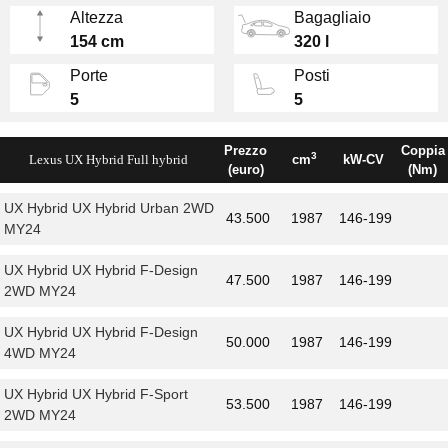
Altezza
Bagagliaio
continua.
154 cm
320 l
Buone le prestazioni e i consumi dichiarati: 0-
Porte
Posti
100 km/h in 8,7 secondi (8,5 nella versione
5
5
4WD) e una media di 22,2 e 23,3 km/l.
Prezzo
Coppia
3
Lexus UX Hybrid Full hybrid
cm
kW-CV
(euro)
(Nm)
UX Hybrid UX Hybrid Urban 2WD
43.500
1987
146-199
MY24
UX Hybrid UX Hybrid F-Design
47.500
1987
146-199
2WD MY24
UX Hybrid UX Hybrid F-Design
50.000
1987
146-199
4WD MY24
UX Hybrid UX Hybrid F-Sport
53.500
1987
146-199
2WD MY24