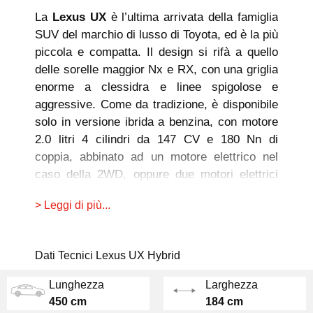
La
Lexus UX
è l’ultima arrivata della famiglia
SUV del marchio di lusso di Toyota, ed è la più
piccola e compatta. Il design si rifà a quello
delle sorelle maggior Nx e RX, con una griglia
enorme a clessidra e linee spigolose e
aggressive. Come da tradizione, è disponibile
solo in versione ibrida a benzina, con motore
2.0 litri 4 cilindri da 147 CV e 180 Nn di
coppia, abbinato ad un motore elettrico nel
caso della 2WD, oppure due motori elettrici
nel caso della versione 4WD. La potenza
> Leggi di più...
complessiva è, in entrambi i casi, d
i 178 CV.
Nella versione a trazione integrale il secondo
Dati Tecnici Lexus UX Hybrid
motore è montato sull’asse posteriore, così da
garantire la trazione integrale senza l’ausilio di
Lunghezza
Larghezza
un albero di trasmissione. Il cambio è il
450 cm
184 cm
classico automatico
CVT a variazione