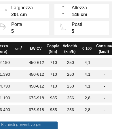
Larghezza
Altezza
201 cm
146 cm
Porte
Posti
5
5
ezzo
Coppia
Velocità
Consumo
3
cm
kW-CV
0-100
euro)
(Nm)
(km/h)
(km/l)
2.190
450-612
710
250
4,1
-
1.390
450-612
710
250
4,1
-
4.790
450-612
710
250
4,1
-
1.190
675-918
985
256
2,8
-
6.490
675-918
985
256
2,8
-
Richiedi preventivo per