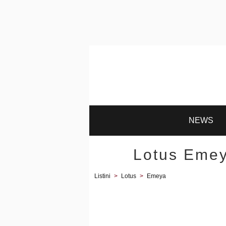
NEWS
Lotus Emeya
Listini
>
Lotus
>
Emeya