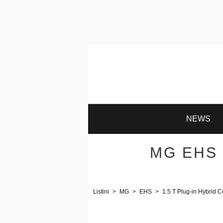
NEWS
MG EHS 1
Listini
>
MG
>
EHS
>
1.5 T Plug-in Hybrid C