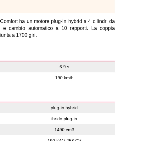
omfort ha un motore plug-in hybrid a 4 cilindri da
re e cambio automatico a 10 rapporti. La coppia
nta a 1700 giri.
6.9 s
190 km/h
plug-in hybrid
ibrido plug-in
1490 cm3
190 kW / 258 CV