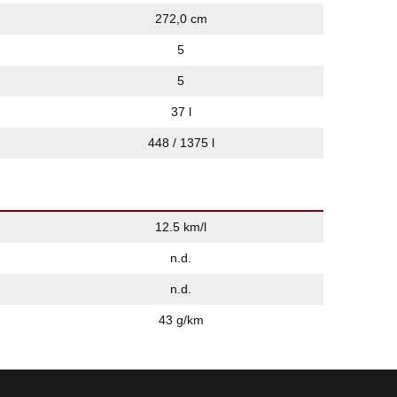
272,0 cm
5
5
37 l
448 / 1375 l
12.5 km/l
n.d.
n.d.
43 g/km