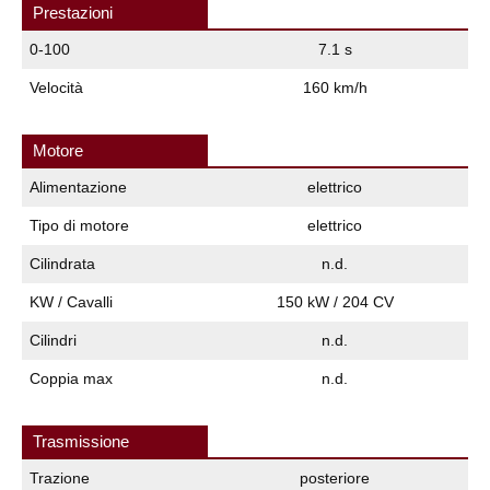
Prestazioni
0-100
7.1 s
Velocità
160 km/h
Motore
Alimentazione
elettrico
Tipo di motore
elettrico
Cilindrata
n.d.
KW / Cavalli
150 kW / 204 CV
Cilindri
n.d.
Coppia max
n.d.
Trasmissione
Trazione
posteriore