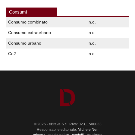
Consumi
Consumo combinato
n.d.
Consumo extraurbano
n.d.
Consumo urbano
n.d.
Co2
n.d.
© 2026 - eBrave S.r.l. P.iva: 02311500033
Responsabile editoriale:
Michele Neri
privacy
-
cookie policy
-
contatti
-
chi siamo