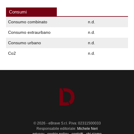
Consumi
Consumo combinato
n.d.
Consumo extraurbano
n.d.
Consumo urbano
n.d.
Co2
n.d.
© 2026 - eBrave S.r.l. P.iva: 02311500033
Responsabile editoriale:
Michele Neri
privacy
-
cookie policy
-
contatti
-
chi siamo