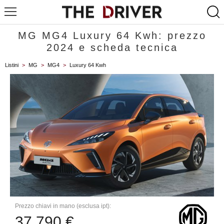
MG MG4 Luxury 64 Kwh: prezzo
2024 e scheda tecnica
Listini
>
MG
>
MG4
>
Luxury 64 Kwh
Prezzo chiavi in mano (esclusa ipt):
37.790 €