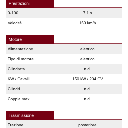
Prestazioni
0-100
7.1 s
Velocità
160 km/h
Motore
Alimentazione
elettrico
Tipo di motore
elettrico
Cilindrata
n.d.
KW / Cavalli
150 kW / 204 CV
Cilindri
n.d.
Coppia max
n.d.
Trasmissione
Trazione
posteriore