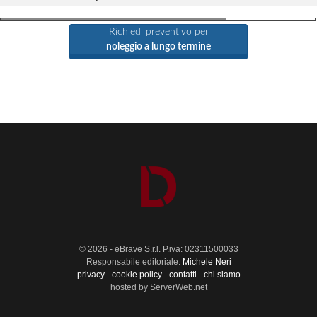
Richiedi preventivo per
noleggio a lungo termine
© 2026 - eBrave S.r.l. P.iva: 02311500033
Responsabile editoriale:
Michele Neri
privacy
-
cookie policy
-
contatti
-
chi siamo
hosted by ServerWeb.net