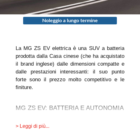
Noleggio a lungo termine
La MG ZS EV elettrica è una SUV a batteria
prodotta dalla Casa cinese (che ha acquistato
il brand inglese) dalle dimensioni compatte e
dalle prestazioni interessanti: il suo punto
forte sono il prezzo molto competitivo e le
finiture.
MG ZS EV: BATTERIA E AUTONOMIA
La MG ZS EV nella sua versione da 176 Cv è
> Leggi di più...
piuttosto scattante: passa da 0-100 km/h in
8,6 secondi, molto meno rispetto 11 secondi