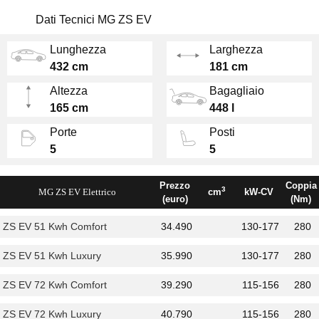
della variante benzina.
Dati Tecnici MG ZS EV
L'auto può essere scekta in due taglie di
batteria: 51 kWh e 72 kWh, con autonomia
Lunghezza
Larghezza
nel ciclo WLTP di 320 e 440 km. la versione
432 cm
181 cm
con batteria più capiente costa 4.000 euro in
Altezza
Bagagliaio
più, dunque per l'utilizzo cittadino o comunque
165 cm
448 l
per coprire brevi tragitti è consigliabile puntare
Porte
Posti
sulla ZS EV 51 kW.
5
5
Tra le funzioni interessanti dell'auto spicca la
V2L (Vehicle to Load) che consente di
Prezzo
Coppia
3
MG ZS EV Elettrico
cm
kW-CV
(euro)
(Nm)
dispositivi esterni attraverso la batteria
dell'auto, come ad esempio una bici elettrica.
ZS EV 51 Kwh Comfort
34.490
130-177
280
ZS EV 51 Kwh Luxury
35.990
130-177
280
ZS EV 72 Kwh Comfort
39.290
115-156
280
ZS EV 72 Kwh Luxury
40.790
115-156
280