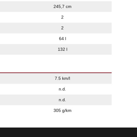
245,7 cm
2
2
64 l
132 l
7.5 km/l
n.d.
n.d.
305 g/km