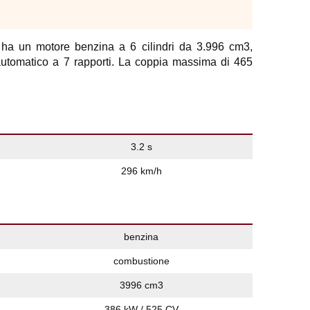
 un motore benzina a 6 cilindri da 3.996 cm3,
automatico a 7 rapporti. La coppia massima di 465
.
3.2 s
296 km/h
benzina
combustione
3996 cm3
386 kW / 525 CV