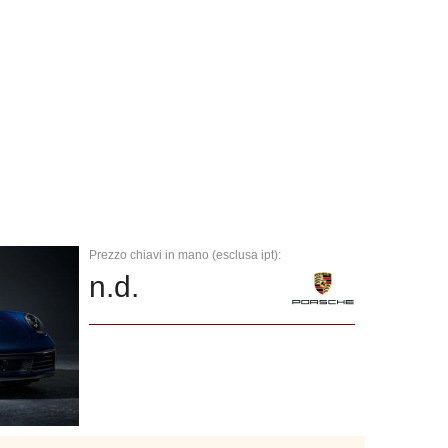
Prezzo chiavi in mano (esclusa ipt):
n.d.