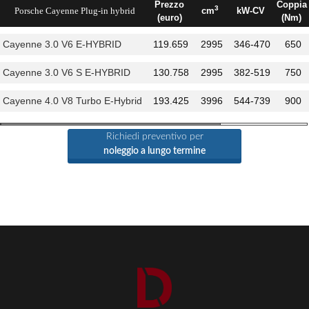
Prezzo
Coppia
3
Porsche Cayenne Plug-in hybrid
cm
kW-CV
(euro)
(Nm)
Cayenne 3.0 V6 E-HYBRID
119.659
2995
346-470
650
Cayenne 3.0 V6 S E-HYBRID
130.758
2995
382-519
750
Cayenne 4.0 V8 Turbo E-Hybrid
193.425
3996
544-739
900
Richiedi preventivo per
noleggio a lungo termine