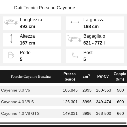
posteriore sterzante, maggiore utilizzo di
leghe leggere, nuovo cambio a 8 rapporti,
Dati Tecnici Porsche Cayenne
sospensioni ad aria (che consentono l'altezza
Lunghezza
Larghezza
da terra fino a 23 cm) e barre antirollio attive
493 cm
198 cm
di tipo evoluto.
Altezza
Bagagliaio
Potenti i
motori
, benzina e ibridi: si parte dal
167 cm
621 - 772 l
3.0 V6 da 343 Cv, passando per il 2.9 V6 da
Porte
Posti
440 Cv e al V8 4,0 litri da 50 Cv della Turbo.
5
5
Due anche le versioni ibride: la E-HYBRID con
motore V6 da 462 Cv e la S E-HYBRID con
Prezzo
Coppia
3
Porsche Cayenne Benzina
motore V8 e 550 CV.
cm
kW-CV
(euro)
(Nm)
Cayenne 3.0 V6
105.845
2995
260-353
500
Cayenne 4.0 V8 S
126.301
3996
349-474
600
Cayenne 4.0 V8 GTS
149.031
3996
368-500
660