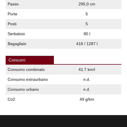
Passo
295,0 cm
Porte
5
Posti
5
Serbatoio
80 l
Bagagliaio
418 / 1287 l
Consumi
Consumo combinato
41.7 km/l
Consumo extraurbano
n.d.
Consumo urbano
n.d.
Co2
49 g/km