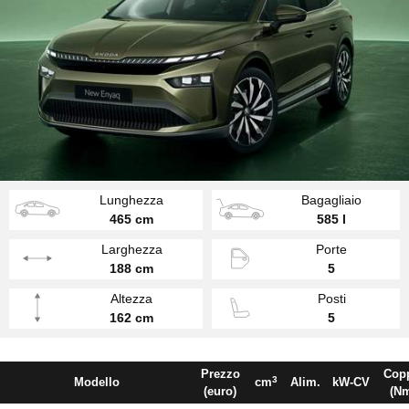
Lunghezza
Bagagliaio
465 cm
585 l
Larghezza
Porte
188 cm
5
Altezza
Posti
162 cm
5
Prezzo
Cop
3
Modello
cm
Alim.
kW-CV
(euro)
(N