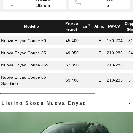
162 cm
5
Prezzo
Cop
3
Modello
cm
Alim.
kW-CV
(euro)
(N
Nuova Enyaq Coupé 60
45.400
E
150-204
31
Nuova Enyaq Coupé 85
49.950
E
210-285
54
Nuova Enyaq Coupé 85x
52.850
E
210-285
Nuova Enyaq Coupé 85
53.400
E
210-285
54
Sportline
Listino Skoda Nuova Enyaq