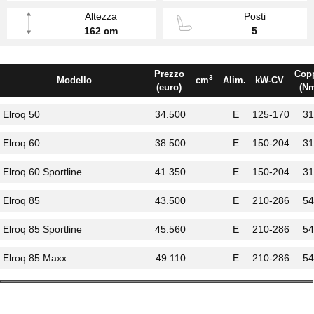
Altezza
Posti
162 cm
5
Prezzo
Cop
3
Modello
cm
Alim.
kW-CV
(euro)
(N
Elroq 50
34.500
E
125-170
31
Elroq 60
38.500
E
150-204
31
Elroq 60 Sportline
41.350
E
150-204
31
Elroq 85
43.500
E
210-286
54
Elroq 85 Sportline
45.560
E
210-286
54
Elroq 85 Maxx
49.110
E
210-286
54