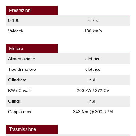
Prestazioni
0-100
6.7 s
Velocità
180 km/h
Motore
Alimentazione
elettrico
Tipo di motore
elettrico
Cilindrata
n.d.
KW / Cavalli
200 kW / 272 CV
Cilindri
n.d.
Coppia max
343 Nm @ 300 RPM
Trasmissione