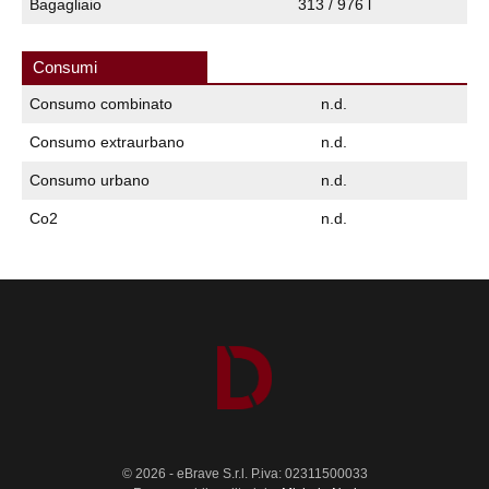
Bagagliaio
313 / 976 l
Consumi
Consumo combinato
n.d.
Consumo extraurbano
n.d.
Consumo urbano
n.d.
Co2
n.d.
© 2026 - eBrave S.r.l. P.iva: 02311500033