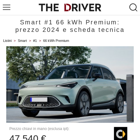
Smart #1 66 kWh Premium:
prezzo 2024 e scheda tecnica
Listini
>
Smart
>
#1
>
66 kWh Premium
Prezzo chiavi in mano (esclusa ipt):
47.540 €