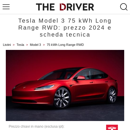
Tesla Model 3 75 kWh Long
Range RWD: prezzo 2024 e
scheda tecnica
Listini
>
Tesla
>
Model 3
>
75 kWh Long Range RWD
Prezzo chiavi in mano (esclusa ipt):