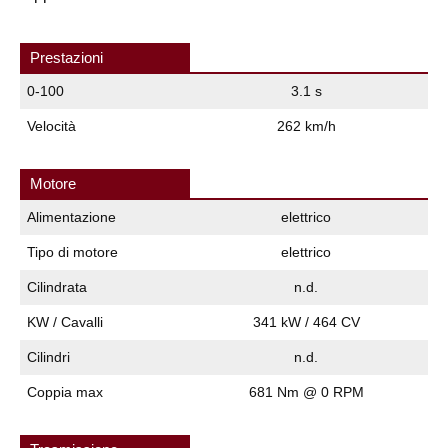
Prestazioni
0-100
3.1 s
Velocità
262 km/h
Motore
Alimentazione
elettrico
Tipo di motore
elettrico
Cilindrata
n.d.
KW / Cavalli
341 kW / 464 CV
Cilindri
n.d.
Coppia max
681 Nm @ 0 RPM