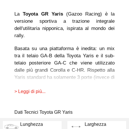
La
Toyota GR Yaris
(Gazoo Racing) è la
versione sportiva a trazione integrale
dell'utilitaria nipponica, ispirata al mondo dei
rally.
Basata su una piattaforma è inedita: un mix
tra il telaio GA-B della Toyota Yaris e il sub-
telaio posteriore GA-C che viene utilizzato
dalle più grandi Corolla e C-HR. Rispetto alla
Yaris standard ha solamente 3 porte (invece di
5).
> Leggi di più...
L'auto è lunga 4 metri, ha un passo di 256 cm,
è larga 180 cm e alta 145 cm
. Il bagagliaio
invece ha solo 141 litri di capacità.
Dati Tecnici Toyota GR Yaris
Lunghezza
Larghezza