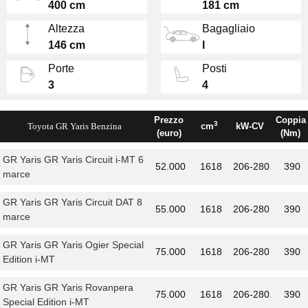
MOTORE E PRESTAZIONI
400 cm
181 cm
Altezza
Bagagliaio
Il motore 3 cilindri turbo da Il motore da 1,6
146 cm
l
litri a 3 cilindri turbo della nuova Yaris
Porte
Posti
raggiunge ora una potenza di 280 CV e una
3
4
coppia massima di 390 Nm, migliorando le
performance complessive. Grazie a un telaio
reso più rigido, la dinamica di guida risulta
Prezzo
Coppia
3
Toyota GR Yaris Benzina
cm
kW-CV
(euro)
(Nm)
ulteriormente ottimizzata, mentre l’abitacolo
sfoggia una plancia ridisegnata,
GR Yaris GR Yaris Circuit i-MT 6
52.000
1618
206-280
390
differenziandosi dalle altre versioni della Yaris.
marce
Tra le novità della my 2024, è disponibile
GR Yaris GR Yaris Circuit DAT 8
anche il cambio automatico GR-DAT8 a otto
55.000
1618
206-280
390
marce
rapporti con convertitore di coppia e un
radiatore supplementare per il raffreddamento,
GR Yaris GR Yaris Ogier Special
75.000
1618
206-280
390
offerto come optional in alternativa al cambio
Edition i-MT
manuale a sei marce.
GR Yaris GR Yaris Rovanpera
75.000
1618
206-280
390
Special Edition i-MT