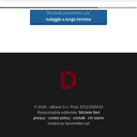
Richiedi preventivo per
noleggio a lungo termine
© 2026 - eBrave S.r.l. P.iva: 02311500033
Responsabile editoriale:
Michele Neri
privacy
-
cookie policy
-
contatti
-
chi siamo
hosted by ServerWeb.net