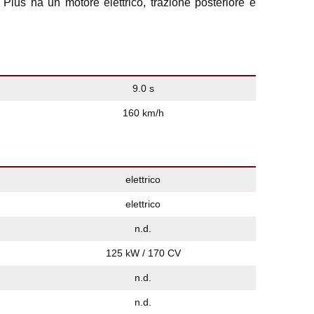
Plus ha un motore elettrico, trazione posteriore e
.
9.0 s
160 km/h
elettrico
elettrico
n.d.
125 kW / 170 CV
n.d.
n.d.