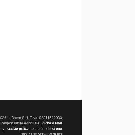
026 - eBrave S.r.l. P.iva: 02311500033
Responsabile editoriale:
Michele Neri
acy
-
cookie policy
-
contatti
-
chi siamo
hosted by ServerWeb.net