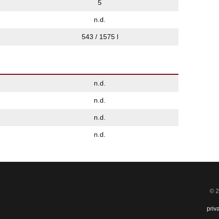
5
n.d.
543 / 1575 l
n.d.
n.d.
n.d.
n.d.
© 2
priv