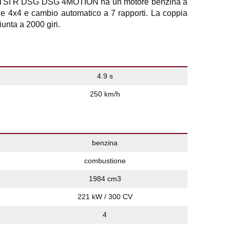
 TSI R DSG DSG 4MOTION ha un motore benzina a
one 4x4 e cambio automatico a 7 rapporti. La coppia
nta a 2000 giri.
4.9 s
250 km/h
benzina
combustione
1984 cm3
221 kW / 300 CV
4