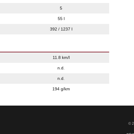
5
55 l
392 / 1237 l
11.8 km/l
n.d.
n.d.
194 g/km
© 2