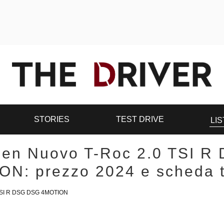
STORIES
TEST DRIVE
LIS
gen Nuovo T-Roc 2.0 TSI R
N: prezzo 2024 e scheda 
TSI R DSG DSG 4MOTION