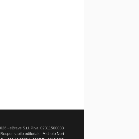
026 - eBrave S.r.l. P.iva: 02311500033
Responsabile editoriale:
Michele Neri