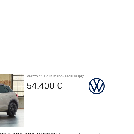
Prezzo chiavi in mano (esclusa ipt):
54.400 €