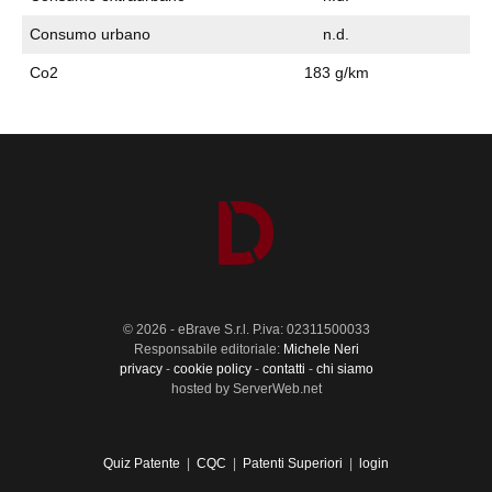
Consumo urbano
n.d.
Co2
183 g/km
© 2026 - eBrave S.r.l. P.iva: 02311500033
Responsabile editoriale:
Michele Neri
privacy
-
cookie policy
-
contatti
-
chi siamo
hosted by ServerWeb.net
Quiz Patente
|
CQC
|
Patenti Superiori
|
login