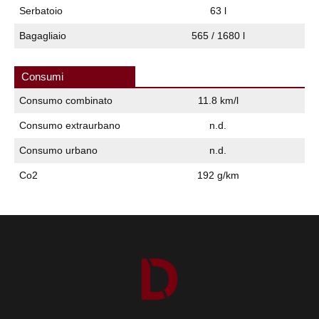
Serbatoio
63 l
Bagagliaio
565 / 1680 l
Consumi
Consumo combinato
11.8 km/l
Consumo extraurbano
n.d.
Consumo urbano
n.d.
Co2
192 g/km