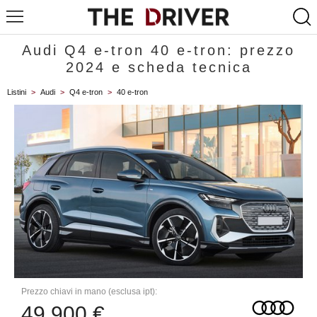
Audi Q4 e-tron 40 e-tron: prezzo
2024 e scheda tecnica
Listini
>
Audi
>
Q4 e-tron
>
40 e-tron
Prezzo chiavi in mano (esclusa ipt):
49.900 €