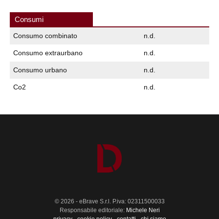
Consumi
Consumo combinato
n.d.
Consumo extraurbano
n.d.
Consumo urbano
n.d.
Co2
n.d.
© 2026 - eBrave S.r.l. P.iva: 02311500033
Responsabile editoriale:
Michele Neri
privacy
-
cookie policy
-
contatti
-
chi siamo