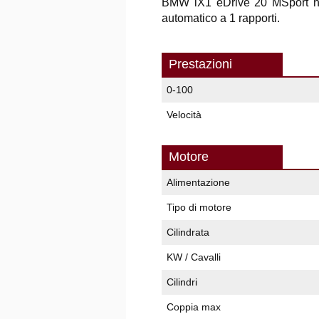
BMW iX1 eDrive 20 MSport ha 
automatico a 1 rapporti.
Prestazioni
0-100
Velocità
Motore
Alimentazione
Tipo di motore
Cilindrata
KW / Cavalli
Cilindri
Coppia max