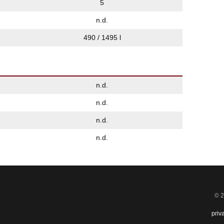
5
n.d.
490 / 1495 l
n.d.
n.d.
n.d.
n.d.
© 2
priv