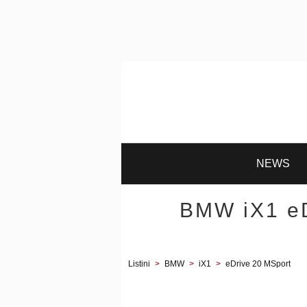
NEWS
BMW iX1 eD
Listini
>
BMW
>
iX1
>
eDrive 20 MSport