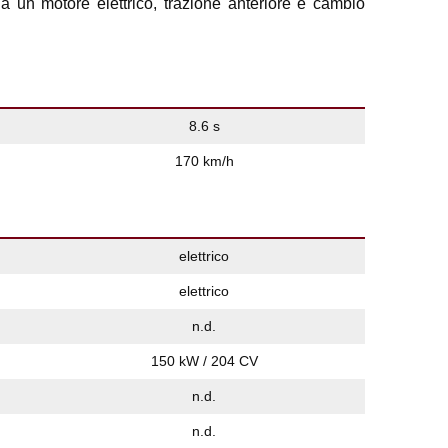
un motore elettrico, trazione anteriore e cambio
8.6 s
170 km/h
elettrico
elettrico
n.d.
150 kW / 204 CV
n.d.
n.d.