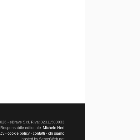
026 - eBrave S.r.l. P.iva: 02311500033
Responsabile editoriale:
Michele Neri
acy
-
cookie policy
-
contatti
-
chi siamo
hosted by ServerWeb.net