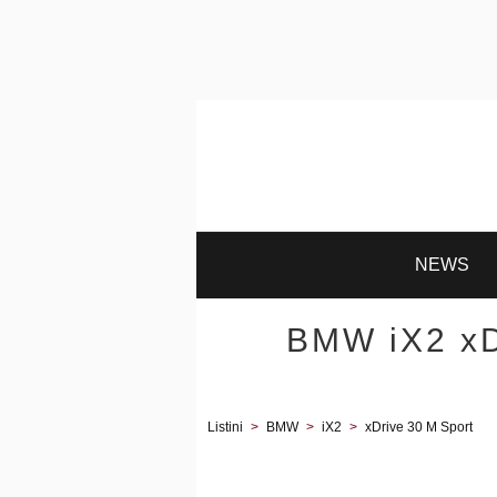
NEWS
BMW iX2 xD
Listini
>
BMW
>
iX2
>
xDrive 30 M Sport