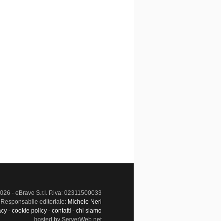
026 - eBrave S.r.l. P.iva: 02311500033
Responsabile editoriale:
Michele Neri
acy
-
cookie policy
-
contatti
-
chi siamo
hosted by ServerWeb.net