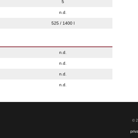
5
n.d.
525 / 1400 l
n.d.
n.d.
n.d.
n.d.
© 2
priv