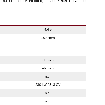
ha un motore elettrico, trazione 4x4 e cambio
5.6 s
180 km/h
elettrico
elettrico
n.d.
230 kW / 313 CV
n.d.
n.d.