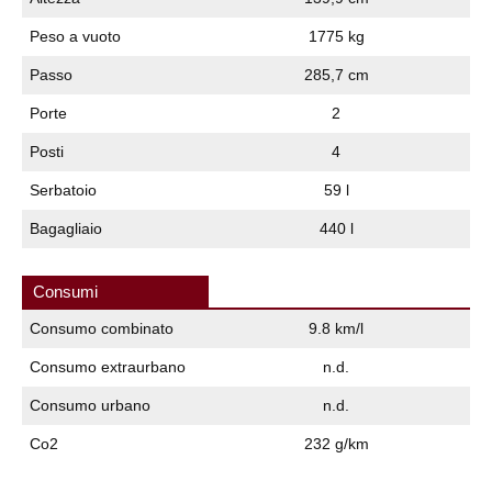
Peso a vuoto
1775 kg
Passo
285,7 cm
Porte
2
Posti
4
Serbatoio
59 l
Bagagliaio
440 l
Consumi
Consumo combinato
9.8 km/l
Consumo extraurbano
n.d.
Consumo urbano
n.d.
Co2
232 g/km