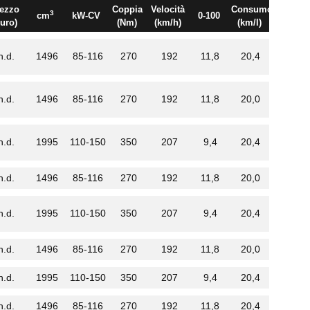
ezzo
Coppia
Velocità
Consumo
3
cm
kW-CV
0-100
euro)
(Nm)
(km/h)
(km/l)
n.d.
1496
85-116
270
192
11,8
20,4
n.d.
1496
85-116
270
192
11,8
20,0
n.d.
1995
110-150
350
207
9,4
20,4
n.d.
1496
85-116
270
192
11,8
20,0
n.d.
1995
110-150
350
207
9,4
20,4
n.d.
1496
85-116
270
192
11,8
20,0
n.d.
1995
110-150
350
207
9,4
20,4
n.d.
1496
85-116
270
192
11,8
20,4