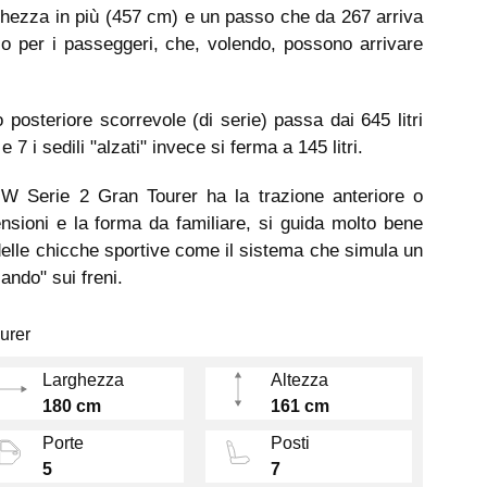
ghezza in più (457 cm) e un passo che da 267 arriva
io per i passeggeri, che, volendo, possono arrivare
 posteriore scorrevole (di serie) passa dai 645 litri
 e 7 i sedili "alzati" invece si ferma a 145 litri.
W Serie 2 Gran Tourer ha la trazione anteriore o
ensioni e la forma da familiare, si guida molto bene
elle chicche sportive come il sistema che simula un
ando" sui freni.
urer
Larghezza
Altezza
180 cm
161 cm
Porte
Posti
5
7