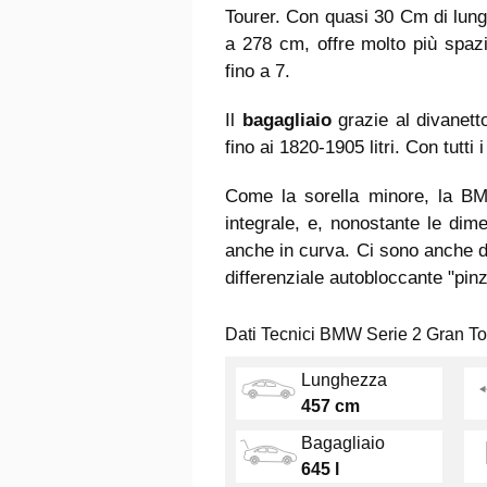
Tourer. Con quasi 30 Cm di lun
a 278 cm, offre molto più spaz
fino a 7.
Il
bagagliaio
grazie al divanetto
fino ai 1820-1905 litri. Con tutti i
Come la sorella minore, la BM
integrale, e, nonostante le dim
anche in curva. Ci sono anche d
differenziale autobloccante "pinz
Dati Tecnici BMW Serie 2 Gran To
Lunghezza
457 cm
Bagagliaio
645 l