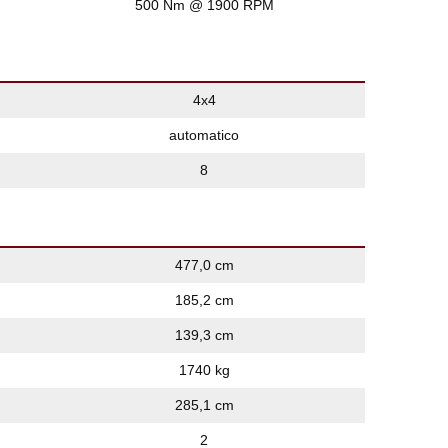
500 Nm @ 1900 RPM
4x4
automatico
8
477,0 cm
185,2 cm
139,3 cm
1740 kg
285,1 cm
2