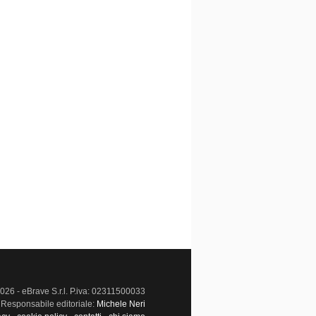
026 - eBrave S.r.l. P.iva: 02311500033
Responsabile editoriale:
Michele Neri