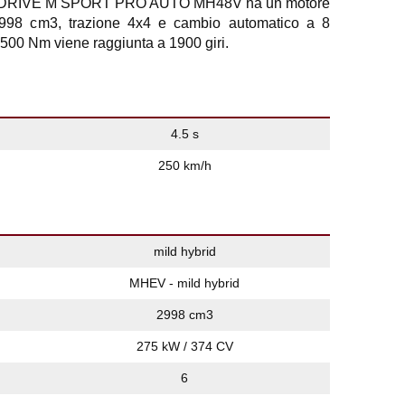
XDRIVE M SPORT PRO AUTO MH48V ha un motore
2.998 cm3, trazione 4x4 e cambio automatico a 8
 500 Nm viene raggiunta a 1900 giri.
4.5 s
250 km/h
mild hybrid
MHEV - mild hybrid
2998 cm3
275 kW / 374 CV
6