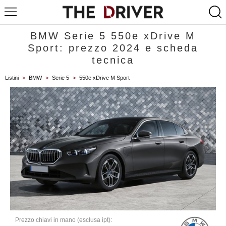
BMW Serie 5 550e xDrive M
Sport: prezzo 2024 e scheda
tecnica
Listini
>
BMW
>
Serie 5
>
550e xDrive M Sport
Prezzo chiavi in mano (esclusa ipt):