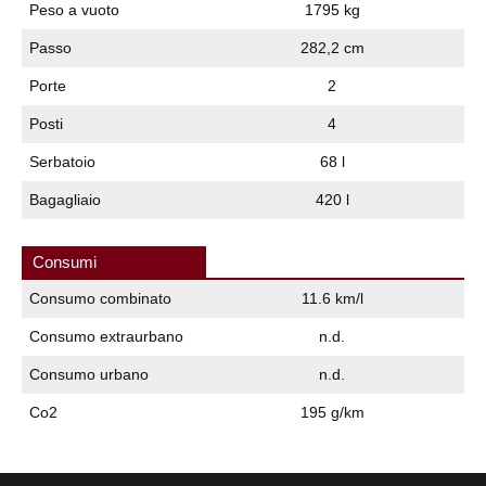
Peso a vuoto
1795 kg
Passo
282,2 cm
Porte
2
Posti
4
Serbatoio
68 l
Bagagliaio
420 l
Consumi
Consumo combinato
11.6 km/l
Consumo extraurbano
n.d.
Consumo urbano
n.d.
Co2
195 g/km