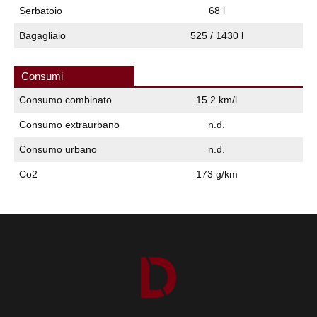
Serbatoio
68 l
Bagagliaio
525 / 1430 l
Consumi
Consumo combinato
15.2 km/l
Consumo extraurbano
n.d.
Consumo urbano
n.d.
Co2
173 g/km