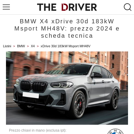
BMW X4 xDrive 30d 183kW
Msport MH48V: prezzo 2024 e
scheda tecnica
Listini
>
BMW
>
X4
>
xDrive 30d 183kW Msport MH48V
Prezzo chiavi in mano (esclusa ipt):