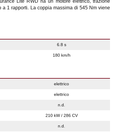
ance Lite RWD ha un motore elettrico, trazione
o a 1 rapporti. La coppia massima di 545 Nm viene
6.8 s
180 km/h
elettrico
elettrico
n.d.
210 kW / 286 CV
n.d.