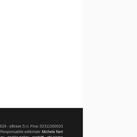
026 - eBrave S.r.l. P.iva: 02311500033
Responsabile editoriale:
Michele Neri