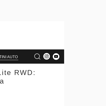
TINI AUTO
Lite RWD:
ca