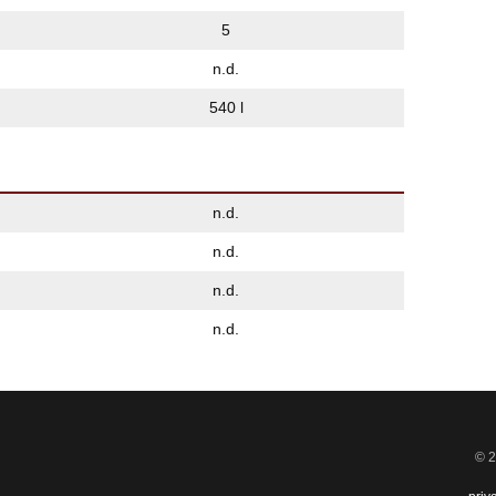
5
n.d.
540 l
n.d.
n.d.
n.d.
n.d.
© 2