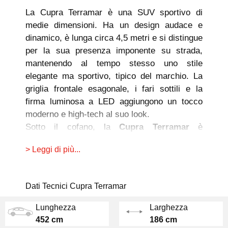
La Cupra Terramar è una SUV sportivo di
medie dimensioni. Ha un design audace e
dinamico, è lunga circa 4,5 metri e si distingue
per la sua presenza imponente su strada,
mantenendo al tempo stesso uno stile
elegante ma sportivo, tipico del marchio. La
griglia frontale esagonale, i fari sottili e la
firma luminosa a LED aggiungono un tocco
moderno e high-tech al suo look.
Sotto il cofano, la
Cupra Terramar
è
disponibile con una gamma di
motorizzazioni
> Leggi di più...
ibride plug-in e mild hybrid
, perfettamente in
linea con la tendenza verso una mobilità più
sostenibile. La versione e-Hybrid plug-in offre
Dati Tecnici Cupra Terramar
una potenza che può superare i 300 CV,
assicurando prestazioni sportive tipiche di
Lunghezza
Larghezza
Cupra, insieme a un’autonomia elettrica di
452 cm
186 cm