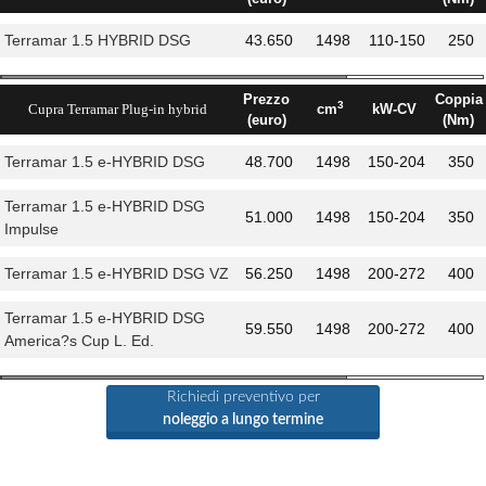
Terramar 1.5 HYBRID DSG
43.650
1498
110-150
250
Prezzo
Coppia
3
Cupra Terramar Plug-in hybrid
cm
kW-CV
(euro)
(Nm)
Terramar 1.5 e-HYBRID DSG
48.700
1498
150-204
350
Terramar 1.5 e-HYBRID DSG
51.000
1498
150-204
350
Impulse
Terramar 1.5 e-HYBRID DSG VZ
56.250
1498
200-272
400
Terramar 1.5 e-HYBRID DSG
59.550
1498
200-272
400
America?s Cup L. Ed.
Richiedi preventivo per
noleggio a lungo termine