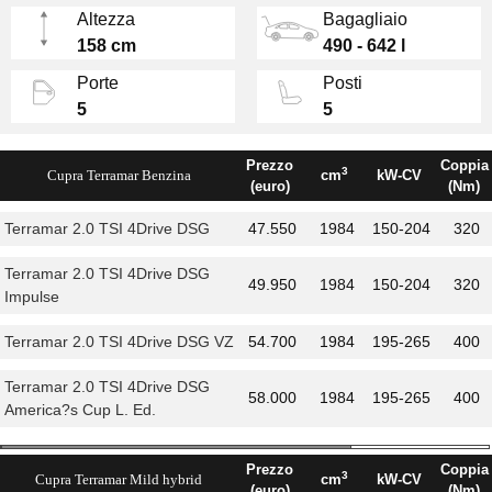
oltre 50 km, ideale per la guida urbana a
Altezza
Bagagliaio
emissioni zero. Inoltre, è disponibile anche
158 cm
490 - 642 l
con motorizzazioni a benzina tradizionali.
Porte
Posti
Gli
interni
della Cupra Terramar sono
5
5
composti di materiali di alta qualità, con sedili
sportivi avvolgenti e un ambiente
Prezzo
Coppia
3
Cupra Terramar Benzina
cm
kW-CV
tecnologicamente avanzato. Il sistema di
(euro)
(Nm)
infotainment include uno
schermo touch
Terramar 2.0 TSI 4Drive DSG
47.550
1984
150-204
320
centrale da 12 pollici,
compatibile con Apple
CarPlay e Android Auto, e una strumentazione
Terramar 2.0 TSI 4Drive DSG
49.950
1984
150-204
320
Impulse
digitale completamente configurabile. Le
tecnologie di assistenza alla guida di ultima
Terramar 2.0 TSI 4Drive DSG VZ
54.700
1984
195-265
400
generazione, come il cruise control adattivo e
il parcheggio automatico, rendono la Terramar
Terramar 2.0 TSI 4Drive DSG
58.000
1984
195-265
400
un veicolo all'avanguardia dal punto di vista
America?s Cup L. Ed.
della sicurezza e del comfort.
Prezzo
Coppia
3
Cupra Terramar Mild hybrid
cm
kW-CV
(euro)
(Nm)