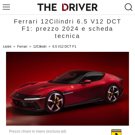
Ferrari 12Cilindri 6.5 V12 DCT
F1: prezzo 2024 e scheda
tecnica
Listini
>
Ferrari
>
12Cilindri
>
6.5 V12 DCT F1
Prezzo chiavi in mano (esclusa ipt):