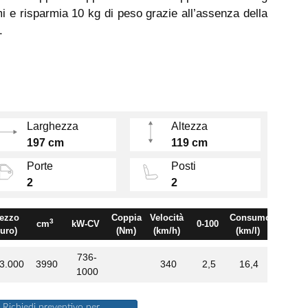
 e risparmia 10 kg di peso grazie all’assenza della
.
Larghezza
Altezza
197 cm
119 cm
Porte
Posti
2
2
ezzo
Coppia
Velocità
Consumo
3
cm
kW-CV
0-100
euro)
(Nm)
(km/h)
(km/l)
736-
3.000
3990
340
2,5
16,4
1000
Richiedi preventivo per