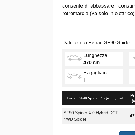
consente di abbassare i consumi
retromarcia (va solo in elettrico)
Dati Tecnici Ferrari SF90 Spider
Lunghezza
470 cm
Bagagliaio
l
Pr
Ferrari SF90 Spider Plug-in hybrid
(
SF90 Spider 4.0 Hybrid DCT
47
4WD Spider