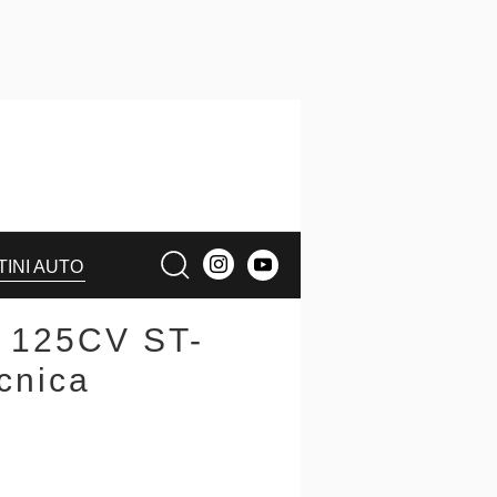
TINI AUTO
d 125CV ST-
cnica