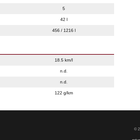
5
42 l
456 / 1216 l
18.5 km/l
n.d.
n.d.
122 g/km
© 2