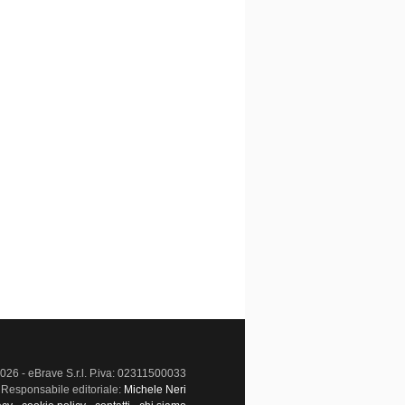
026 - eBrave S.r.l. P.iva: 02311500033
Responsabile editoriale:
Michele Neri