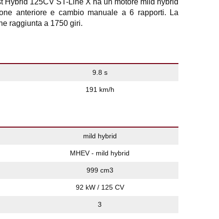
 Hybrid 125CV ST-Line X ha un motore mild hybrid
ione anteriore e cambio manuale a 6 rapporti. La
 raggiunta a 1750 giri.
9.8 s
191 km/h
mild hybrid
MHEV - mild hybrid
999 cm3
92 kW / 125 CV
3