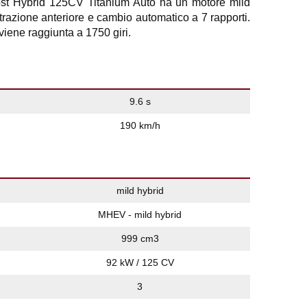
t Hybrid 125CV Titanium Auto ha un motore mild
 trazione anteriore e cambio automatico a 7 rapporti.
ene raggiunta a 1750 giri.
9.6 s
190 km/h
mild hybrid
MHEV - mild hybrid
999 cm3
92 kW / 125 CV
3