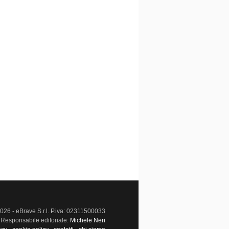
026 - eBrave S.r.l. P.iva: 02311500033
Responsabile editoriale:
Michele Neri