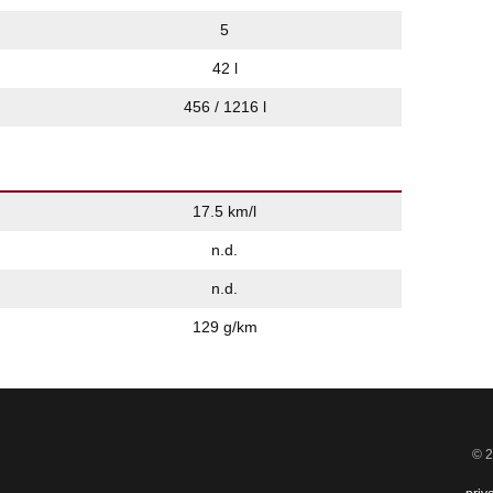
5
42 l
456 / 1216 l
17.5 km/l
n.d.
n.d.
129 g/km
© 2