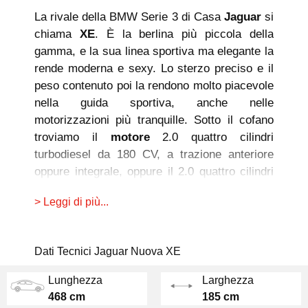
La rivale della BMW Serie 3 di Casa
Jaguar
si
chiama
XE
. È la berlina più piccola della
gamma, e la sua linea sportiva ma elegante la
rende moderna e sexy. Lo sterzo preciso e il
peso contenuto poi la rendono molto piacevole
nella guida sportiva, anche nelle
motorizzazioni più tranquille. Sotto il cofano
troviamo il
motore
2.0 quattro cilindri
turbodiesel da 180 CV, a trazione anteriore
oppure integrale, oppure il 2.0 quattro cilindri
turbo benzina da 250 e 300 CV di potenza,
> Leggi di più...
anche in questo caso a
trazione posteriore o
integrale
. Per tutte le motorizzazioni, invece,
è previsto di serie un cambio automatico a 8
Dati Tecnici Jaguar Nuova XE
marce ZF.
Lunghezza
Larghezza
L'abitacolo ha un design pulito ma allo stesso
468 cm
185 cm
tempo ricercato, con finiture e