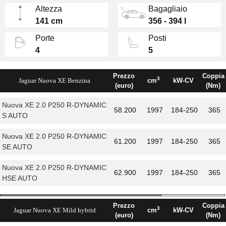
Altezza
Bagagliaio
insonorizzazione all'altezza del marchio. La
141 cm
356 - 394 l
versione restyling vanta anche uno schermo
da 8" accoppiato ad un altro piccolo schermo
Porte
Posti
supplementare.
4
5
Prezzo
Coppia
3
Jaguar Nuova XE Benzina
cm
kW-CV
(euro)
(Nm)
Nuova XE 2.0 P250 R-DYNAMIC
58.200
1997
184-250
365
S AUTO
Nuova XE 2.0 P250 R-DYNAMIC
61.200
1997
184-250
365
SE AUTO
Nuova XE 2.0 P250 R-DYNAMIC
62.900
1997
184-250
365
HSE AUTO
Prezzo
Coppia
3
Jaguar Nuova XE Mild hybrid
cm
kW-CV
(euro)
(Nm)