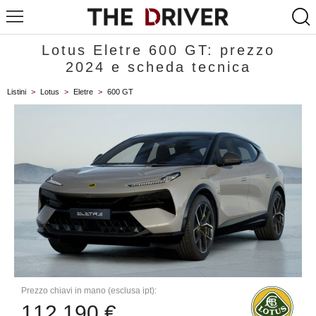
Lotus Eletre 600 GT: prezzo
2024 e scheda tecnica
Listini
>
Lotus
>
Eletre
>
600 GT
Prezzo chiavi in mano (esclusa ipt):
112.190 €