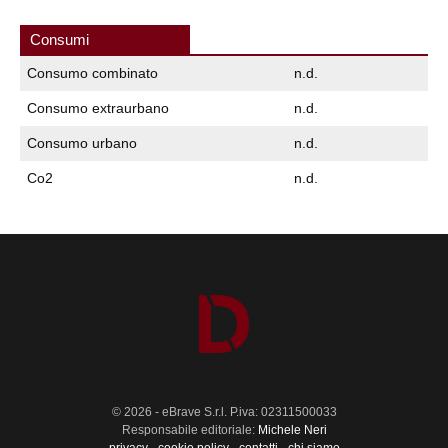
Consumi
Consumo combinato
n.d.
Consumo extraurbano
n.d.
Consumo urbano
n.d.
Co2
n.d.
© 2026 - eBrave S.r.l. P.iva: 02311500033
Responsabile editoriale:
Michele Neri
privacy
-
cookie policy
-
contatti
-
chi siamo