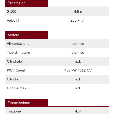
Prestazioni
0-100
4.5 s
Velocità
258 km/h
Motore
Alimentazione
elettrico
Tipo di motore
elettrico
Cilindrata
n.d.
KW / Cavalli
450 kW / 612 CV
Cilindri
n.d.
Coppia max
n.d.
Trasmissione
Trazione
4x4