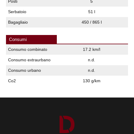
Posti
5
Serbatoio
51 l
Bagagliaio
450 / 865 l
Consumi
Consumo combinato
17.2 km/l
Consumo extraurbano
n.d.
Consumo urbano
n.d.
Co2
130 g/km