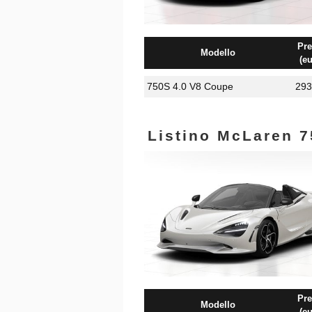
Pre
Modello
(eu
750S 4.0 V8 Coupe
293
Listino McLaren 
Pre
Modello
(eu