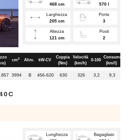
468 cm
570 l
Larghezza
Porte
205 cm
3
Altezza
Posti
121 cm
2
zzo
Coppia
Velocità
Consumo
3
cm
Alim.
kW-CV
0-100
ro)
(Nm)
(km/h)
(km/l)
.857
3994
B
456-620
630
326
3,2
9,3
540C
Lunghezza
Bagagliaio