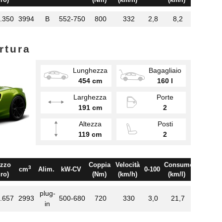
.350
3994
B
552-750
800
332
2,8
8,2
rtura
Lunghezza
Bagagliaio
454 cm
160 l
Larghezza
Porte
191 cm
2
Altezza
Posti
119 cm
2
zzo
Coppia
Velocità
Consumo
3
cm
Alim.
kW-CV
0-100
ro)
(Nm)
(km/h)
(km/l)
plug-
.657
2993
500-680
720
330
3,0
21,7
in