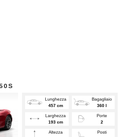
750S
Lunghezza
Bagagliaio
457 cm
360 l
Larghezza
Porte
193 cm
2
Altezza
Posti