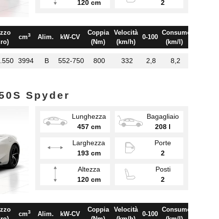
120 cm
2
zzo
Coppia
Velocità
Consumo
3
cm
Alim.
kW-CV
0-100
ro)
(Nm)
(km/h)
(km/l)
.550
3994
B
552-750
800
332
2,8
8,2
750S Spyder
Lunghezza
Bagagliaio
457 cm
208 l
Larghezza
Porte
193 cm
2
Altezza
Posti
120 cm
2
zzo
Coppia
Velocità
Consumo
3
cm
Alim.
kW-CV
0-100
ro)
(Nm)
(km/h)
(km/l)