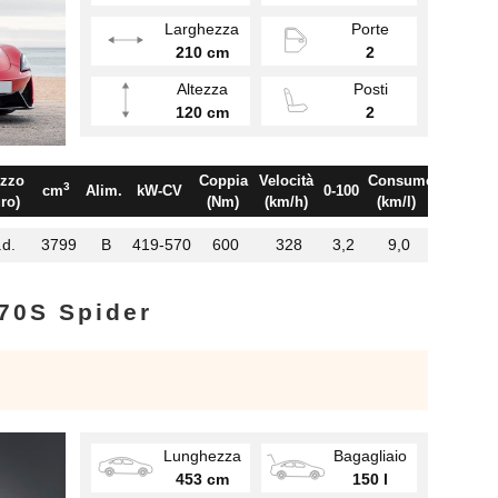
Larghezza
Porte
210 cm
2
Altezza
Posti
120 cm
2
zzo
Coppia
Velocità
Consumo
3
cm
Alim.
kW-CV
0-100
ro)
(Nm)
(km/h)
(km/l)
.d.
3799
B
419-570
600
328
3,2
9,0
70S Spider
Lunghezza
Bagagliaio
453 cm
150 l