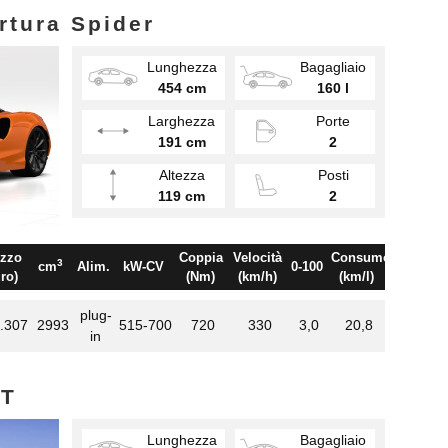
rtura Spider
Lunghezza
Bagagliaio
454 cm
160 l
Larghezza
Porte
191 cm
2
Altezza
Posti
119 cm
2
zzo
Coppia
Velocità
Consumo
3
cm
Alim.
kW-CV
0-100
ro)
(Nm)
(km/h)
(km/l)
plug-
.307
2993
515-700
720
330
3,0
20,8
in
GT
Lunghezza
Bagagliaio