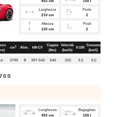
453 cm
150 l
Larghezza
Porte
210 cm
2
Altezza
Posti
120 cm
2
zzo
Coppia
Velocità
Consumo
3
cm
Alim.
kW-CV
0-100
ro)
(Nm)
(km/h)
(km/l)
.d.
3799
B
397-540
540
320
3,5
9,0
570S
Lunghezza
Bagagliaio
453 cm
150 l