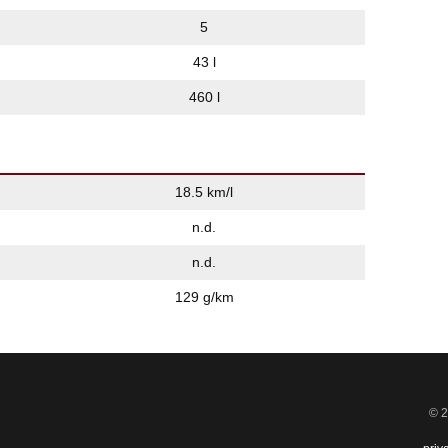
5
43 l
460 l
18.5 km/l
n.d.
n.d.
129 g/km
© 2