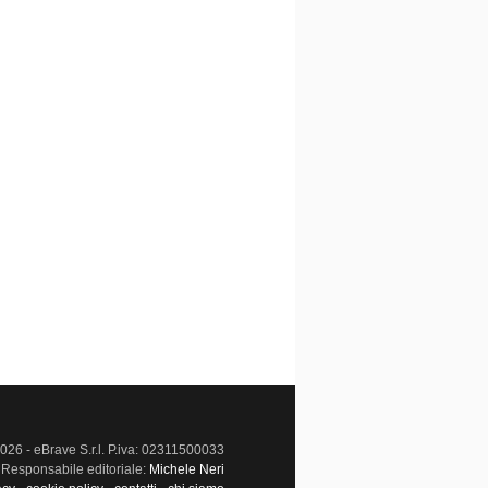
026 - eBrave S.r.l. P.iva: 02311500033
Responsabile editoriale:
Michele Neri