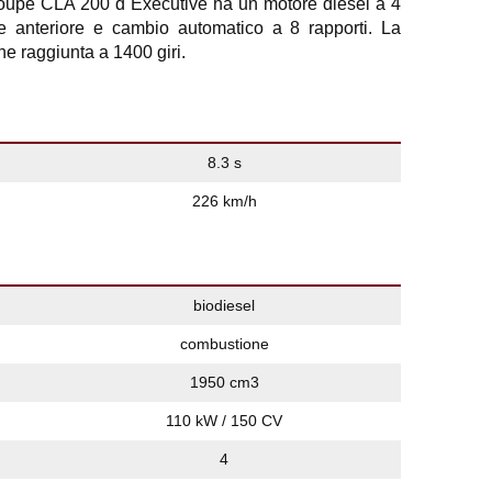
pé CLA 200 d Executive ha un motore diesel a 4
ne anteriore e cambio automatico a 8 rapporti. La
 raggiunta a 1400 giri.
8.3 s
226 km/h
biodiesel
combustione
1950 cm3
110 kW / 150 CV
4