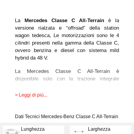
La
Mercedes Classe C All-Terrain
è la
versione rialzata e “offroad” della station
wagon tedesca, Le motorizzazioni sono le 4
cilindri presenti nella gamma della Classe C,
ovvero benzina e diesel con sistema mild
hybrid da 48 V.
La Mercedes Classe C All-Terrain è
disponibile solo con la trazione integrale
4Matic e un’altezza da terra maggiorata di 40
mm rispetto alla station wagon standard. Ci
> Leggi di più...
sono anche i passaruota scuri che allargano
l’auto di 21 mm e pneumatici dalla spalla larga
abbinati a cerchi da 17, 18 o 19 pollici. Infine
Dati Tecnici Mercedes-Benz Classe C All-Terrain
sul paraurti anteriore e sul fascione posteriore
Lunghezza
Larghezza
spiccano delle protezioni sottoscocca e una