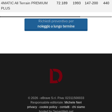
4MATIC All Terrain PREMIUM
72.189
1993
147-200
440
PLUS
Richiedi preventivo per
noleggio a lungo termine
© 2026 - eBrave S.r.l. P.iva: 02311500033
Responsabile editoriale:
Michele Neri
privacy
-
cookie policy
-
contatti
-
chi siamo
hosted by ServerWeb.net