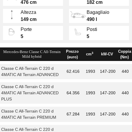
476 cm
182 cm
griglia anteriore diversa.
Altezza
Bagagliaio
Per il fuoristrada ci sono delle modalità di
149 cm
490 l
guida dedicate Off-road e Off-road+, che si
Porte
Posti
aggiungono a quelle normali. Gli interni invece
5
5
sono disponibili a partire dall’allestimento
Avantgarde
,
Prezzo
Coppia
Mercedes-Benz Classe C All-Terrain
3
cm
kW-CV
Mild hybrid
(euro)
(Nm)
Classe C All-Terrain C 220 d
62.416
1993
147-200
440
4MATIC All Terrain ADVANCED
Classe C All-Terrain C 220 d
4MATIC All Terrain ADVANCED
64.356
1993
147-200
440
PLUS
Classe C All-Terrain C 220 d
67.284
1993
147-200
440
4MATIC All Terrain PREMIUM
Classe C All-Terrain C 220 d