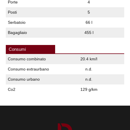
Porte
4
Posti
5
Serbatoio
66 l
Bagagliaio
455 l
Consumi
Consumo combinato
20.4 km/l
Consumo extraurbano
n.d.
Consumo urbano
n.d.
Co2
129 g/km